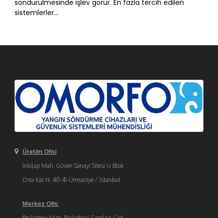
söndürülmesinde işlev görür. En fazla tercih edilen
sistemlerler...
Üretim Ofisi
İnkilap Mah. Güven Sanayi Sitesi U Blok
Orta Kat N: 40-41-Ümraniye / İstanbul
Merkez Ofis:
Beylerbeyi Mah. Beylerbeyi Çamlıca Cad.