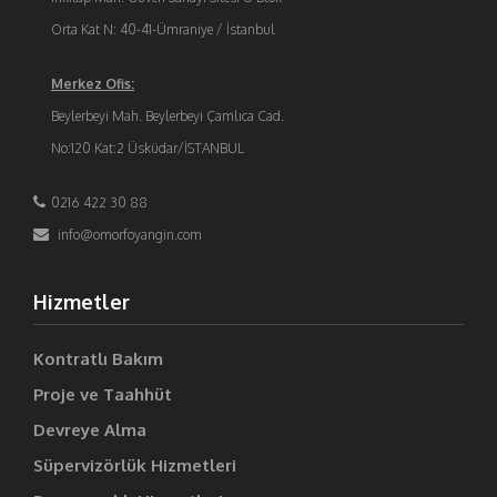
Orta Kat N: 40-41-Ümraniye / İstanbul
Merkez Ofis:
Beylerbeyi Mah. Beylerbeyi Çamlıca Cad.
No:120 Kat:2 Üsküdar/İSTANBUL
0216 422 30 88
info@omorfoyangin.com
Hizmetler
Kontratlı Bakım
Proje ve Taahhüt
Devreye Alma
Süpervizörlük Hizmetleri